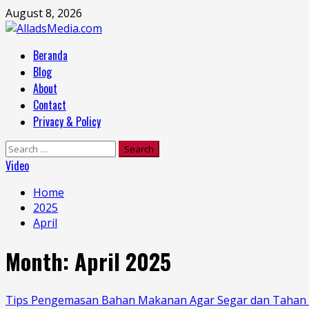
Skip
August 8, 2026
to
content
Primary
Beranda
Menu
Blog
About
Contact
Privacy & Policy
Search
for:
Video
Home
2025
April
Month:
April 2025
Tips Pengemasan Bahan Makanan Agar Segar dan Tahan