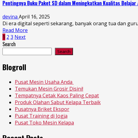
Pentingnya Buku Paket SD dalam Meningkatkan Kualitas Belajar
devina
April 16, 2025
Di era digital seperti sekarang, banyak orang tua dan g
Read More
Posts
1
2
3
Next
Search
pagination
Search
Blogroll
Pusat Mesin Usaha Anda
Temukan Mesin Grosir Disini!
Tempatnya Cetak Kaos Paling Cepat
Produk Olahan Sabut Kelapa Terbaik
Pusatnya Briket Ekspor
Pusat Training di Jogja
Pusat Toko Mesin Kelapa
Recent Posts