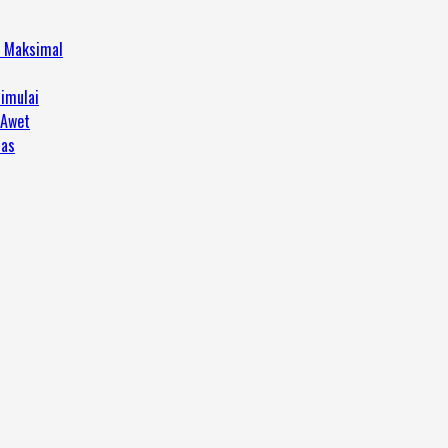
h Maksimal
imulai
 Awet
tas