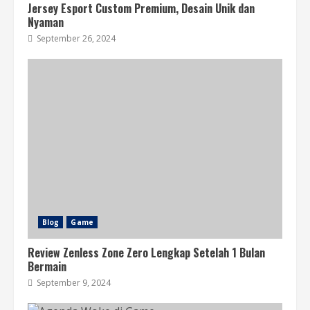
2
Jersey Esport Custom Premium, Desain Unik dan
Nyaman
September 26, 2024
Mesin Cetak Genteng untuk Pemula
agar Produksi Lebih Mudah Dimulai
August 6, 2026
3
Perawatan Mesin Cetak Genteng agar
Produksi Tetap Lancar dan Awet
August 6, 2026
4
Blog
Game
Review Zenless Zone Zero Lengkap Setelah 1 Bulan
Bermain
September 9, 2024