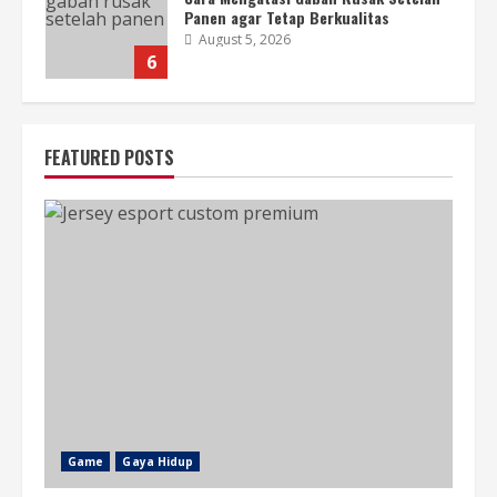
Panen agar Tetap Berkualitas
August 5, 2026
6
Penyebab Plastik Kemasan Mudah
FEATURED POSTS
Bocor dan Cara Mencegahnya
August 4, 2026
7
Cara Mengatasi Proses Pemipilan
Tidak Optimal agar Hasil Lebih
Maksimal
August 7, 2026
1
Jenis Mesin Pencacah Plastik
Berdasarkan Kebutuhan Industri
Game
Gaya Hidup
August 7, 2026