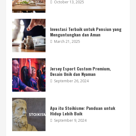
October 13, 2025
Investasi Terbaik untuk Pensiun yang
Menguntungkan dan Aman
March 21, 2025
Perawatan Mesin Cetak Genteng agar
Produksi Tetap Lancar dan Awet
August 6, 2026
4
Jersey Esport Custom Premium,
Desain Unik dan Nyaman
September 26, 2024
Pengolahan Bahan Alami untuk Pakan
Ternak agar Lebih Berkualitas
August 5, 2026
5
Apa itu Stoikisme: Panduan untuk
Hidup Lebih Baik
September 9, 2024
Cara Mengatasi Gabah Rusak Setelah
Panen agar Tetap Berkualitas