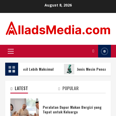
Skip
August 8, 2026
to
content
Primary
Menu
agar Hasil Lebih Maksimal
Jenis Mesin Pencacah Plastik 
LATEST
POPULAR
Peralatan Dapur Makan Bergizi yang
Tepat untuk Keluarga