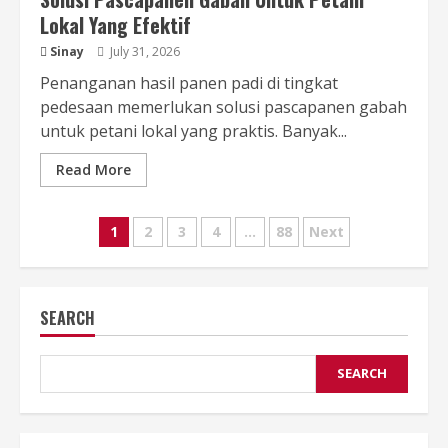
Lokal Yang Efektif
Sinay
July 31, 2026
Penanganan hasil panen padi di tingkat
pedesaan memerlukan solusi pascapanen gabah
untuk petani lokal yang praktis. Banyak...
Read More
Posts
1
2
3
4
…
88
Next
pagination
SEARCH
SEARCH