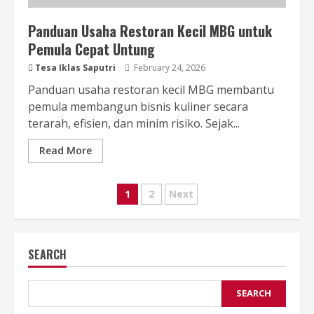
Panduan Usaha Restoran Kecil MBG untuk
Pemula Cepat Untung
Tesa Iklas Saputri
February 24, 2026
Panduan usaha restoran kecil MBG membantu
pemula membangun bisnis kuliner secara
terarah, efisien, dan minim risiko. Sejak...
Read More
Posts
1
2
Next
pagination
SEARCH
SEARCH