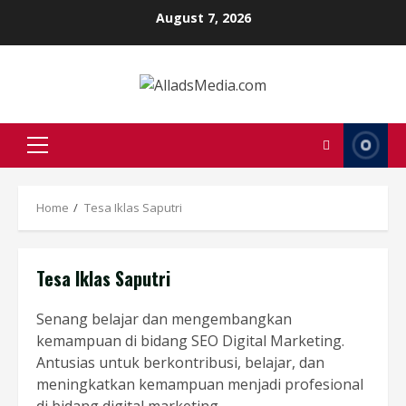
Skip
August 7, 2026
to
content
Primary
Menu
Home
Tesa Iklas Saputri
Tesa Iklas Saputri
Senang belajar dan mengembangkan
kemampuan di bidang SEO Digital Marketing.
Antusias untuk berkontribusi, belajar, dan
meningkatkan kemampuan menjadi profesional
di bidang digital marketing.