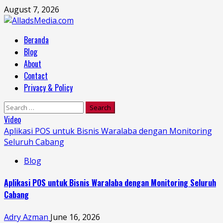
Skip
August 7, 2026
to
content
Primary
Beranda
Menu
Blog
About
Contact
Privacy & Policy
Search
for:
Video
Aplikasi POS untuk Bisnis Waralaba dengan Monitoring
Seluruh Cabang
Blog
Aplikasi POS untuk Bisnis Waralaba dengan Monitoring Seluruh
Cabang
Adry Azman
June 16, 2026