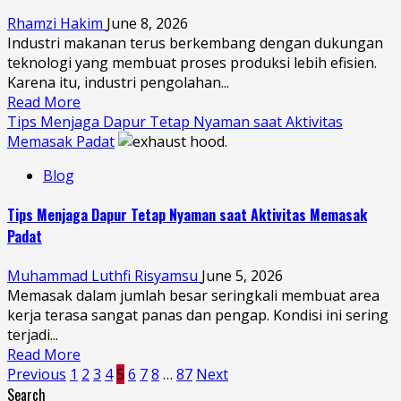
Rhamzi Hakim
June 8, 2026
Industri makanan terus berkembang dengan dukungan
teknologi yang membuat proses produksi lebih efisien.
Karena itu, industri pengolahan...
Read More
Tips Menjaga Dapur Tetap Nyaman saat Aktivitas
Memasak Padat
Blog
Tips Menjaga Dapur Tetap Nyaman saat Aktivitas Memasak
Padat
Muhammad Luthfi Risyamsu
June 5, 2026
Memasak dalam jumlah besar seringkali membuat area
kerja terasa sangat panas dan pengap. Kondisi ini sering
terjadi...
Read More
Posts
Previous
1
2
3
4
5
6
7
8
…
87
Next
Search