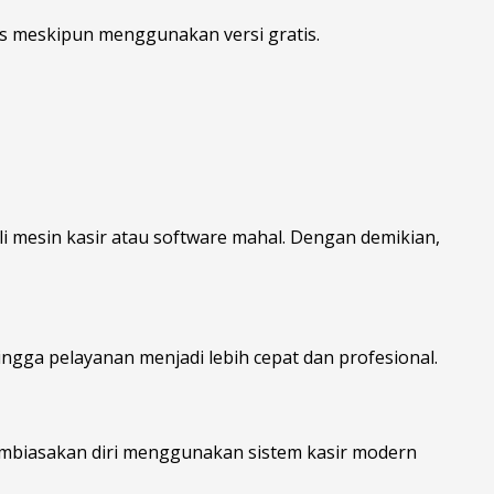
is meskipun menggunakan versi gratis.
 mesin kasir atau software mahal. Dengan demikian,
ingga pelayanan menjadi lebih cepat dan profesional.
embiasakan diri menggunakan sistem kasir modern