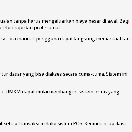
ualan tanpa harus mengeluarkan biaya besar di awal. Bag
i
lebih rapi dan profesional.
atat secara manual, pengguna dapat langsung memanfaatkan
tur dasar yang bisa diakses secara cuma-cuma. Sistem ini
itu, UMKM dapat mulai membangun sistem bisnis yang
setiap transaksi melalui sistem POS. Kemudian, aplikasi