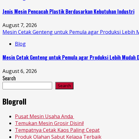
Jenis Mesin Pencacah Plastik Berdasarkan Kebutuhan Industri
August 7, 2026
Mesin Cetak Genteng untuk Pemula agar Produksi Lebih 
Blog
Mesin Cetak Genteng untuk Pemula agar Produksi Lebih Mudah D
August 6, 2026
Search
Search
Blogroll
Pusat Mesin Usaha Anda
Temukan Mesin Grosir Disini!
Tempatnya Cetak Kaos Paling Cepat
Produk Olahan Sabut Kelapa Terbaik