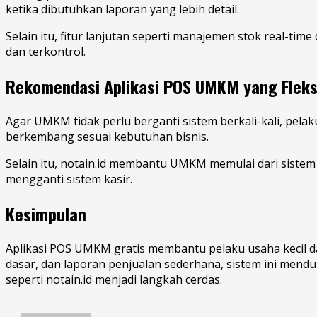
ketika dibutuhkan laporan yang lebih detail.
Selain itu, fitur lanjutan seperti manajemen stok real-ti
dan terkontrol.
Rekomendasi Aplikasi POS UMKM yang Fleks
Agar UMKM tidak perlu berganti sistem berkali-kali, pelak
berkembang sesuai kebutuhan bisnis.
Selain itu, notain.id membantu UMKM memulai dari sistem
mengganti sistem kasir.
Kesimpulan
Aplikasi POS UMKM gratis membantu pelaku usaha kecil da
dasar, dan laporan penjualan sederhana, sistem ini mend
seperti notain.id menjadi langkah cerdas.