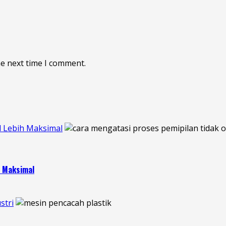
he next time I comment.
l Lebih Maksimal
h Maksimal
stri