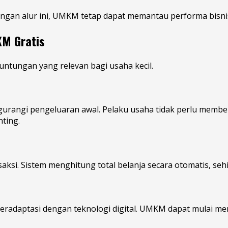
 Dengan alur ini, UMKM tetap dapat memantau performa bisn
M Gratis
ntungan yang relevan bagi usaha kecil.
angi pengeluaran awal. Pelaku usaha tidak perlu membeli
nting.
aksi. Sistem menghitung total belanja secara otomatis, seh
eradaptasi dengan teknologi digital. UMKM dapat mulai m