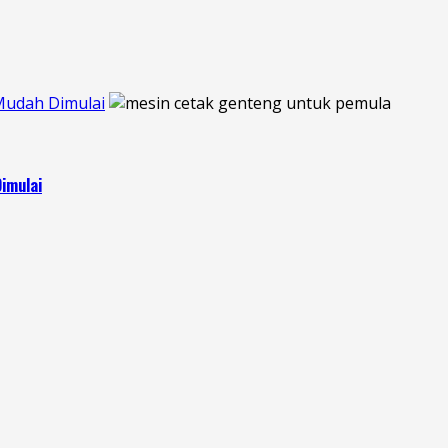
Mudah Dimulai
imulai