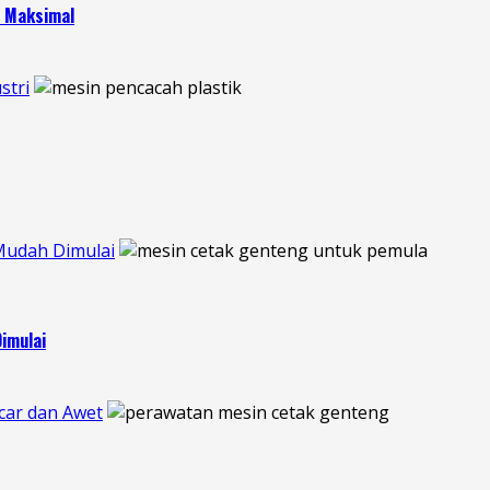
h Maksimal
stri
Mudah Dimulai
imulai
car dan Awet