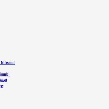
h Maksimal
imulai
 Awet
tas