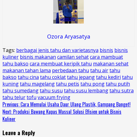
Ozora Aryasatya
Tags:
berbagai jenis tahu dan varietasnya
bisnis
bisnis
kuliner
bisnis makanan
camilan sehat
cara mambuat
tahu bakso
cara membuat keripik tahu
makanan sehat
makanan tahan lama
perbedaan tahu
tahu air
tahu
bakso
tahu cina
tahu coklat
tahu jepang
tahu kediri
tahu
kuning
tahu magelang
tahu petis
tahu pong
tahu putih
tahu sumedang
tahu susu
tahu susu lembang
tahu sutra
tahu telur
tofu
vacuum frying
Continue
Previous:
Cara Memulai Usaha Daur Ulang Plastik, Gampang Banget!
Next:
Produksi Bawang Kupas Massal Solusi Efisien untuk Bisnis
Reading
Kuliner
Leave a Reply