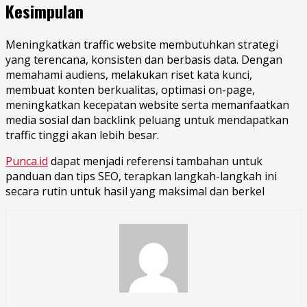
Kesimpulan
Meningkatkan traffic website membutuhkan strategi
yang terencana, konsisten dan berbasis data. Dengan
memahami audiens, melakukan riset kata kunci,
membuat konten berkualitas, optimasi on-page,
meningkatkan kecepatan website serta memanfaatkan
media sosial dan backlink peluang untuk mendapatkan
traffic tinggi akan lebih besar.
Punca.id
dapat menjadi referensi tambahan untuk
panduan dan tips SEO, terapkan langkah-langkah ini
secara rutin untuk hasil yang maksimal dan berkel