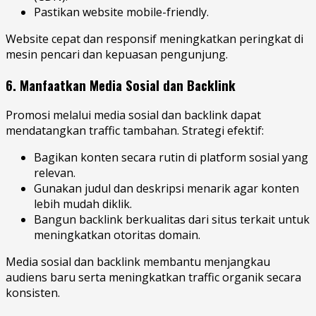
Pastikan website mobile-friendly.
Website cepat dan responsif meningkatkan peringkat di
mesin pencari dan kepuasan pengunjung.
6. Manfaatkan Media Sosial dan Backlink
Promosi melalui media sosial dan backlink dapat
mendatangkan traffic tambahan. Strategi efektif:
Bagikan konten secara rutin di platform sosial yang
relevan.
Gunakan judul dan deskripsi menarik agar konten
lebih mudah diklik.
Bangun backlink berkualitas dari situs terkait untuk
meningkatkan otoritas domain.
Media sosial dan backlink membantu menjangkau
audiens baru serta meningkatkan traffic organik secara
konsisten.