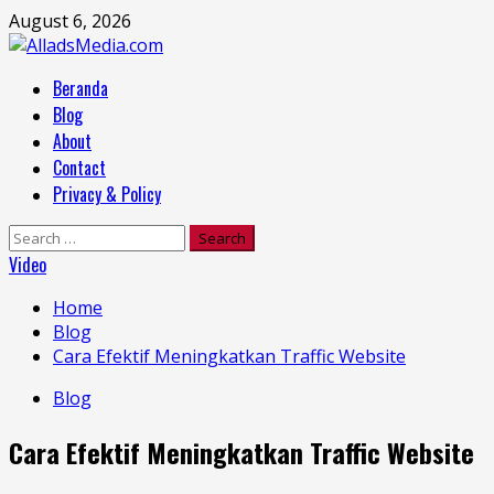
Skip
August 6, 2026
to
content
Primary
Beranda
Menu
Blog
About
Contact
Privacy & Policy
Search
for:
Video
Home
Blog
Cara Efektif Meningkatkan Traffic Website
Blog
Cara Efektif Meningkatkan Traffic Website