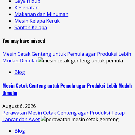
Gaya Hidup
Kesehatan
Makanan dan Minuman
Mesin Kelapa Keruk
Santan Kelapa
You may have missed
Mesin Cetak Genteng untuk Pemula agar Produksi Lebih
Mudah Dimulai
Blog
Mesin Cetak Genteng untuk Pemula agar Produksi Lebih Mudah
Dimulai
August 6, 2026
Perawatan Mesin Cetak Genteng agar Produksi Tetap
Lancar dan Awet
Blog