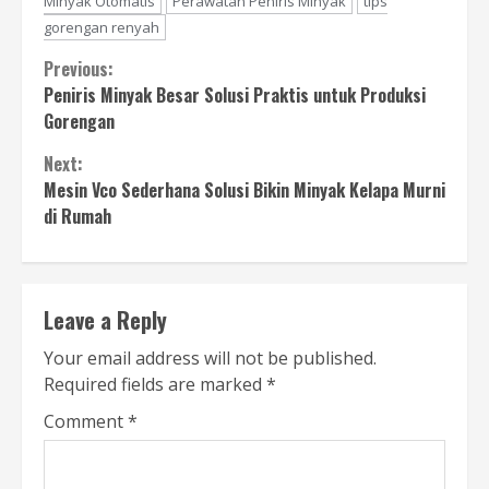
Minyak Otomatis
Perawatan Peniris Minyak
tips
gorengan renyah
Continue
Previous:
Peniris Minyak Besar Solusi Praktis untuk Produksi
Reading
Gorengan
Next:
Mesin Vco Sederhana Solusi Bikin Minyak Kelapa Murni
di Rumah
Leave a Reply
Your email address will not be published.
Required fields are marked
*
Comment
*