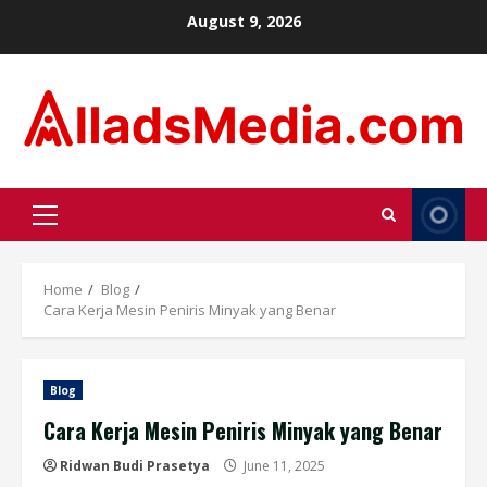
Skip
August 9, 2026
to
content
Primary
Menu
Home
Blog
Cara Kerja Mesin Peniris Minyak yang Benar
Blog
Cara Kerja Mesin Peniris Minyak yang Benar
Ridwan Budi Prasetya
June 11, 2025