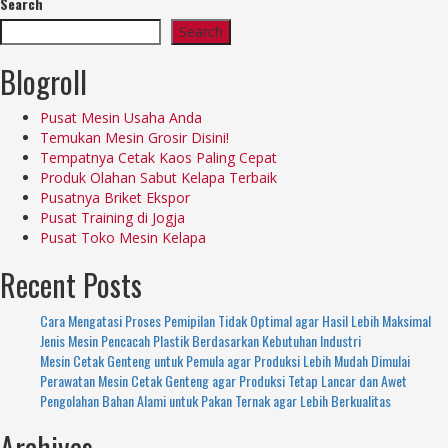
Search
Search
Blogroll
Pusat Mesin Usaha Anda
Temukan Mesin Grosir Disini!
Tempatnya Cetak Kaos Paling Cepat
Produk Olahan Sabut Kelapa Terbaik
Pusatnya Briket Ekspor
Pusat Training di Jogja
Pusat Toko Mesin Kelapa
Recent Posts
Cara Mengatasi Proses Pemipilan Tidak Optimal agar Hasil Lebih Maksimal
Jenis Mesin Pencacah Plastik Berdasarkan Kebutuhan Industri
Mesin Cetak Genteng untuk Pemula agar Produksi Lebih Mudah Dimulai
Perawatan Mesin Cetak Genteng agar Produksi Tetap Lancar dan Awet
Pengolahan Bahan Alami untuk Pakan Ternak agar Lebih Berkualitas
Archives