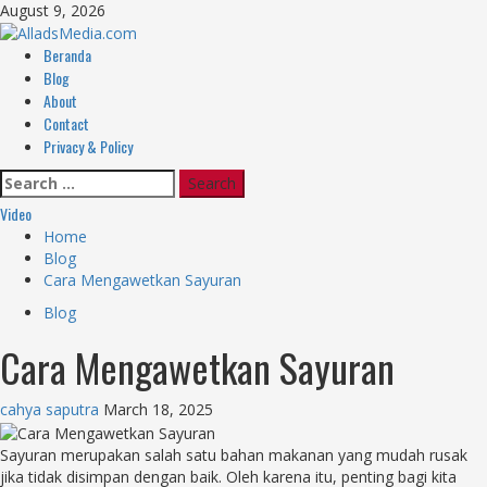
Skip
August 9, 2026
to
content
Primary
Beranda
Menu
Blog
About
Contact
Privacy & Policy
Search
for:
Video
Home
Blog
Cara Mengawetkan Sayuran
Blog
Cara Mengawetkan Sayuran
cahya saputra
March 18, 2025
Sayuran merupakan salah satu bahan makanan yang mudah rusak
jika tidak disimpan dengan baik. Oleh karena itu, penting bagi kita