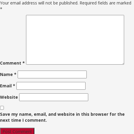
Your email address will not be published.
Required fields are marked
*
Comment
*
Name
*
Email
*
Website
Save my name, email, and website in this browser for the
next time I comment.