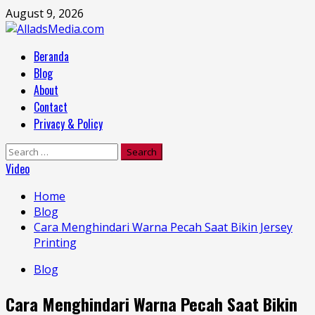
Skip
August 9, 2026
to
content
Primary
Beranda
Menu
Blog
About
Contact
Privacy & Policy
Search
for:
Video
Home
Blog
Cara Menghindari Warna Pecah Saat Bikin Jersey
Printing
Blog
Cara Menghindari Warna Pecah Saat Bikin