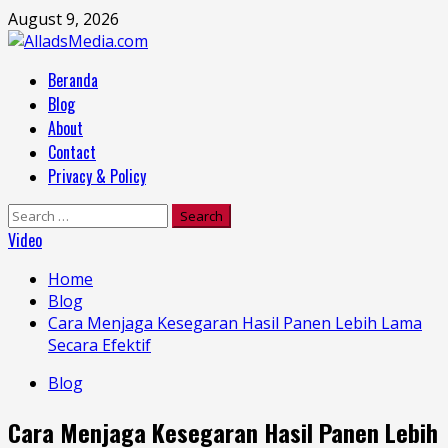
Skip
August 9, 2026
to
content
Primary
Beranda
Menu
Blog
About
Contact
Privacy & Policy
Search
for:
Video
Home
Blog
Cara Menjaga Kesegaran Hasil Panen Lebih Lama
Secara Efektif
Blog
Cara Menjaga Kesegaran Hasil Panen Lebih