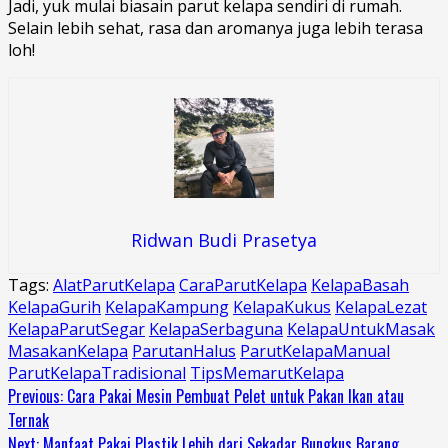
Jadi, yuk mulai biasain parut kelapa sendiri di rumah.
Selain lebih sehat, rasa dan aromanya juga lebih terasa
loh!
Ridwan Budi Prasetya
Tags:
AlatParutKelapa
CaraParutKelapa
KelapaBasah
KelapaGurih
KelapaKampung
KelapaKukus
KelapaLezat
KelapaParutSegar
KelapaSerbaguna
KelapaUntukMasak
MasakanKelapa
ParutanHalus
ParutKelapaManual
ParutKelapaTradisional
TipsMemarutKelapa
Continue
Previous:
Cara Pakai Mesin Pembuat Pelet untuk Pakan Ikan atau
Ternak
Reading
Next:
Manfaat Pakai Plastik Lebih dari Sekadar Bungkus Barang