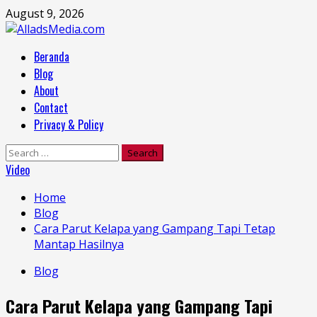
Skip
August 9, 2026
to
content
Primary
Beranda
Menu
Blog
About
Contact
Privacy & Policy
Search
for:
Video
Home
Blog
Cara Parut Kelapa yang Gampang Tapi Tetap
Mantap Hasilnya
Blog
Cara Parut Kelapa yang Gampang Tapi