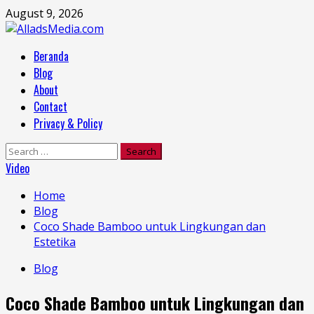
Skip
August 9, 2026
to
content
Primary
Beranda
Menu
Blog
About
Contact
Privacy & Policy
Search
for:
Video
Home
Blog
Coco Shade Bamboo untuk Lingkungan dan
Estetika
Blog
Coco Shade Bamboo untuk Lingkungan dan