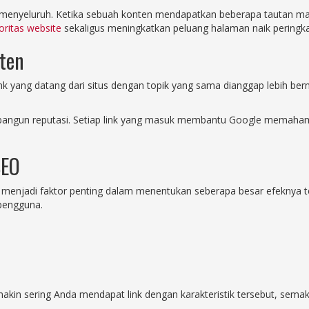
a menyeluruh. Ketika sebuah konten mendapatkan beberapa tautan m
oritas website
sekaligus meningkatkan peluang halaman naik peringkat
nten
 yang datang dari situs dengan topik yang sama dianggap lebih bernila
mbangun reputasi. Setiap link yang masuk membantu Google memahami
SEO
 menjadi faktor penting dalam menentukan seberapa besar efeknya terh
 pengguna.
makin sering Anda mendapat link dengan karakteristik tersebut, sema