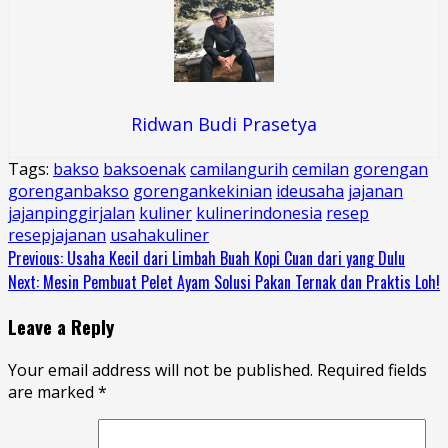
Ridwan Budi Prasetya
Tags:
bakso
baksoenak
camilangurih
cemilan
gorengan
gorenganbakso
gorengankekinian
ideusaha
jajanan
jajanpinggirjalan
kuliner
kulinerindonesia
resep
resepjajanan
usahakuliner
Continue
Previous:
Usaha Kecil dari Limbah Buah Kopi Cuan dari yang Dulu
Next:
Mesin Pembuat Pelet Ayam Solusi Pakan Ternak dan Praktis Loh!
Reading
Leave a Reply
Your email address will not be published.
Required fields
are marked
*