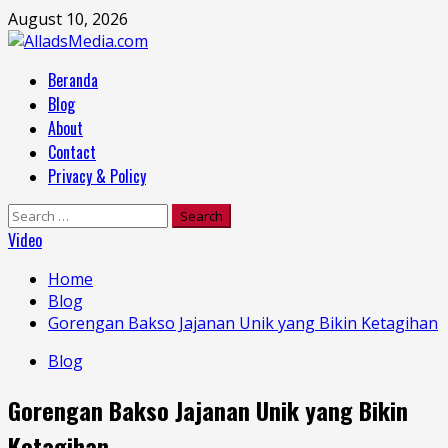
Skip
August 10, 2026
to
content
Primary
Beranda
Menu
Blog
About
Contact
Privacy & Policy
Search
for:
Video
Home
Blog
Gorengan Bakso Jajanan Unik yang Bikin Ketagihan
Blog
Gorengan Bakso Jajanan Unik yang Bikin
Ketagihan