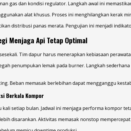
n gas dan kondisi regulator. Langkah awal ini memastikan 
nggunakan alat khusus. Proses ini menghilangkan kerak mi
an distribusi panas merata. Pengujian ini menjadi indikato
egi Menjaga Api Tetap Optimal
 sesekali. Tim dapur harus menerapkan kebiasaan perawata
egah penumpukan lemak pada burner. Langkah sederhana i
nting. Beban memasak berlebihan dapat mengganggu kestabi
ksi Berkala Kompor
kali setiap bulan. Jadwal ini menjaga performa kompor teta
n lebih disarankan. Aktivitas memasak nonstop mempercepa
 sebelum memicu downtime produksi.