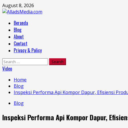
Skip
August 8, 2026
to
content
Primary
Beranda
Menu
Blog
About
Contact
Privacy & Policy
Search
for:
Video
Home
Blog
Inspeksi Performa Api Kompor Dapur, Efisiensi Prod
Blog
Inspeksi Performa Api Kompor Dapur, Efisie