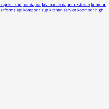
inspeksi kompor dapur
keamanan dapur restoran
kompor
performa api kompor
risup kitchen
service koompor high