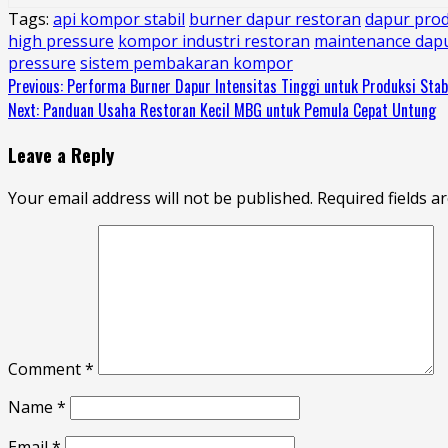
Tags:
api kompor stabil
burner dapur restoran
dapur prod
high pressure
kompor industri restoran
maintenance dapu
pressure
sistem pembakaran kompor
Continue
Previous:
Performa Burner Dapur Intensitas Tinggi untuk Produksi Stab
Next:
Panduan Usaha Restoran Kecil MBG untuk Pemula Cepat Untung
Reading
Leave a Reply
Your email address will not be published.
Required fields 
Comment
*
Name
*
Email
*