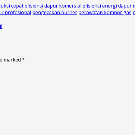
uksi cepat
efisiensi dapur komersial
efisiensi energi dapur
r profesional
pengecekan burner
perawatan kompor gas
il
are marked
*