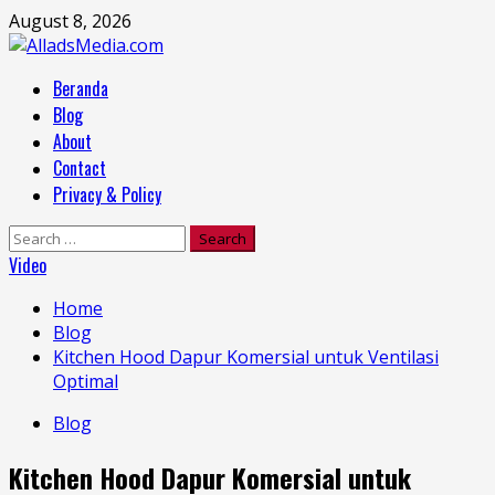
Skip
August 8, 2026
to
content
Primary
Beranda
Menu
Blog
About
Contact
Privacy & Policy
Search
for:
Video
Home
Blog
Kitchen Hood Dapur Komersial untuk Ventilasi
Optimal
Blog
Kitchen Hood Dapur Komersial untuk