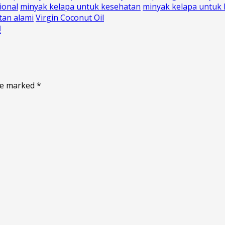
ional
minyak kelapa untuk kesehatan
minyak kelapa untuk k
tan alami
Virgin Coconut Oil
!
are marked
*