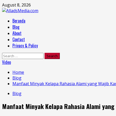
Skip
August 8, 2026
to
content
Primary
Beranda
Menu
Blog
About
Contact
Privacy & Policy
Search
for:
Video
Home
Blog
Manfaat Minyak Kelapa Rahasia Alami yang Wajib K
Blog
Manfaat Minyak Kelapa Rahasia Alami yang