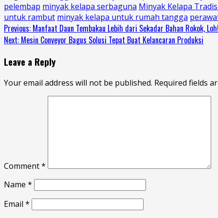
pelembap
minyak kelapa serbaguna
Minyak Kelapa Tradis
untuk rambut
minyak kelapa untuk rumah tangga
perawa
Continue
Previous:
Manfaat Daun Tembakau Lebih dari Sekadar Bahan Rokok, Loh
Next:
Mesin Conveyor Bagus Solusi Tepat Buat Kelancaran Produksi
Reading
Leave a Reply
Your email address will not be published.
Required fields 
Comment
*
Name
*
Email
*