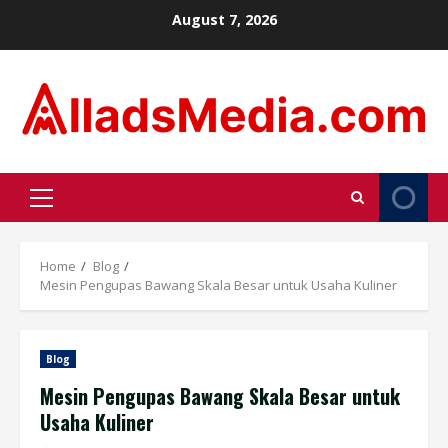
Skip
August 7, 2026
to
content
Primary
Menu
Home
Blog
Mesin Pengupas Bawang Skala Besar untuk Usaha Kuliner
Blog
Mesin Pengupas Bawang Skala Besar untuk
Usaha Kuliner