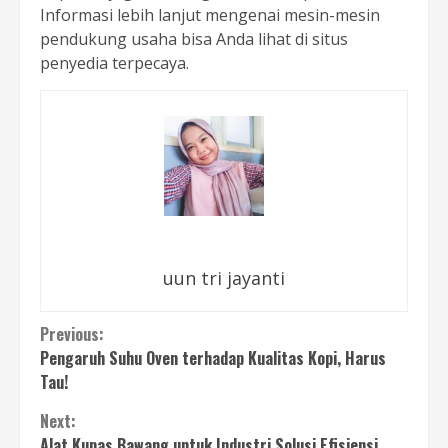
Informasi lebih lanjut mengenai mesin-mesin
pendukung usaha bisa Anda lihat di situs
penyedia terpecaya.
uun tri jayanti
Continue
Previous:
Pengaruh Suhu Oven terhadap Kualitas Kopi, Harus
Reading
Tau!
Next:
Alat Kupas Bawang untuk Industri Solusi Efisiensi