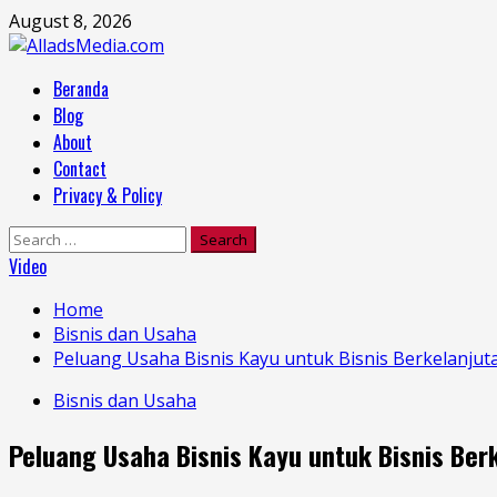
Skip
August 8, 2026
to
content
Primary
Beranda
Menu
Blog
About
Contact
Privacy & Policy
Search
for:
Video
Home
Bisnis dan Usaha
Peluang Usaha Bisnis Kayu untuk Bisnis Berkelanjut
Bisnis dan Usaha
Peluang Usaha Bisnis Kayu untuk Bisnis Ber