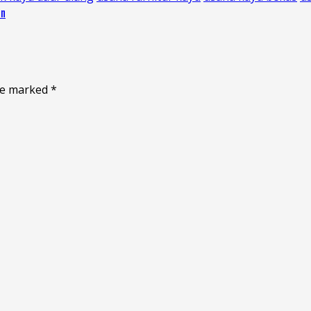
an
are marked
*