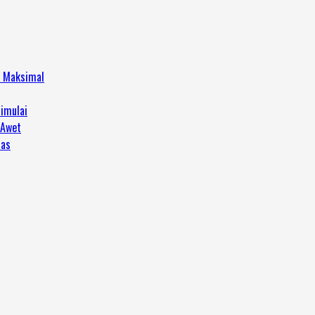
h Maksimal
imulai
 Awet
tas