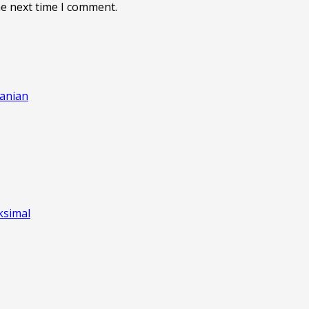
he next time I comment.
anian
ksimal