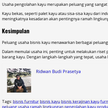
Usaha pengolahan kayu merupakan peluang yang sangat m
Kayu bekas, seperti palet kayu atau sisa-sisa kayu dari in
meningkatnya kesadaran akan pentingnya ramah lingkunga
Kesimpulan
Peluang usaha bisnis kayu menawarkan berbagai peluang 
Dalam memulai usaha ini, penting untuk melakukan riset p
barang kayu. Dengan langkah-langkah yang tepat, usaha
Ridwan Budi Prasetya
Tags:
bisnis furnitur
bisnis kayu
bisnis kerajinan kayu
fur
peluang usaha ramah lingkungan
pengolahan kayu
produ