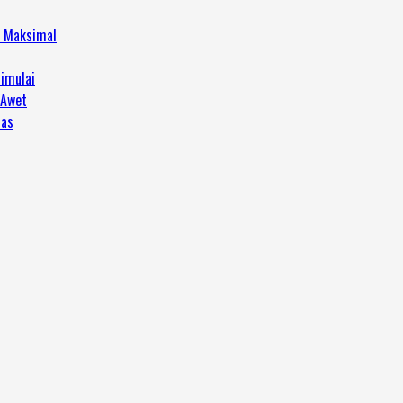
h Maksimal
imulai
 Awet
tas