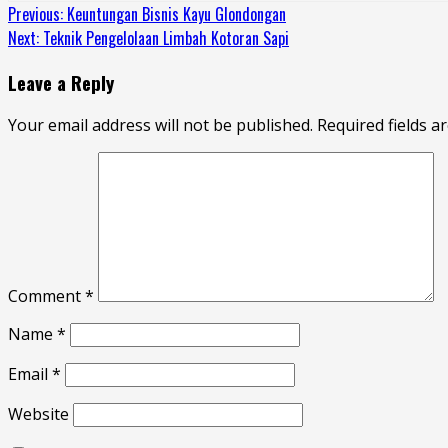
Continue
Previous:
Keuntungan Bisnis Kayu Glondongan
Next:
Teknik Pengelolaan Limbah Kotoran Sapi
Reading
Leave a Reply
Your email address will not be published.
Required fields 
Comment
*
Name
*
Email
*
Website