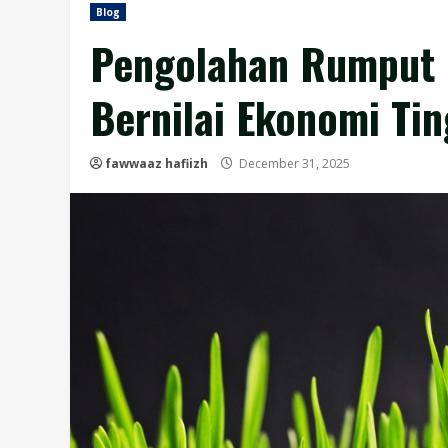
Blog
Pengolahan Rumput P
Bernilai Ekonomi Tin
fawwaaz hafiizh
December 31, 2025