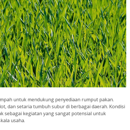
elimpah untuk mendukung penyediaan rumput pakan.
ot, dan setaria tumbuh subur di berbagai daerah. Kondisi
k sebagai kegiatan yang sangat potensial untuk
kala usaha.