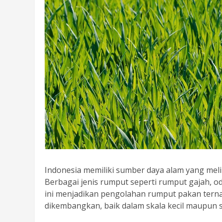
Indonesia memiliki sumber daya alam yang m
Berbagai jenis rumput seperti rumput gajah, od
ini menjadikan pengolahan rumput pakan terna
dikembangkan, baik dalam skala kecil maupun s