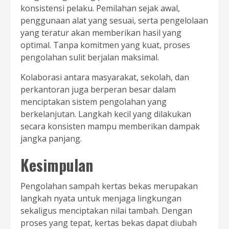
konsistensi pelaku. Pemilahan sejak awal,
penggunaan alat yang sesuai, serta pengelolaan
yang teratur akan memberikan hasil yang
optimal. Tanpa komitmen yang kuat, proses
pengolahan sulit berjalan maksimal.
Kolaborasi antara masyarakat, sekolah, dan
perkantoran juga berperan besar dalam
menciptakan sistem pengolahan yang
berkelanjutan. Langkah kecil yang dilakukan
secara konsisten mampu memberikan dampak
jangka panjang.
Kesimpulan
Pengolahan sampah kertas bekas merupakan
langkah nyata untuk menjaga lingkungan
sekaligus menciptakan nilai tambah. Dengan
proses yang tepat, kertas bekas dapat diubah