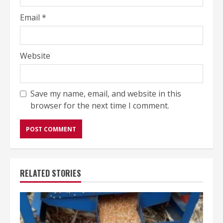
Email
*
Website
Save my name, email, and website in this
browser for the next time I comment.
RELATED STORIES