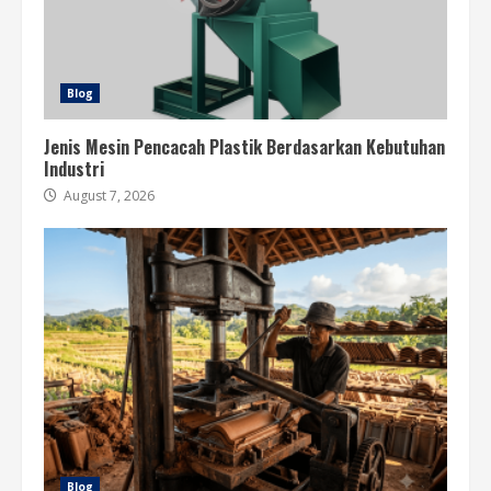
Blog
Jenis Mesin Pencacah Plastik Berdasarkan Kebutuhan
Industri
August 7, 2026
Blog