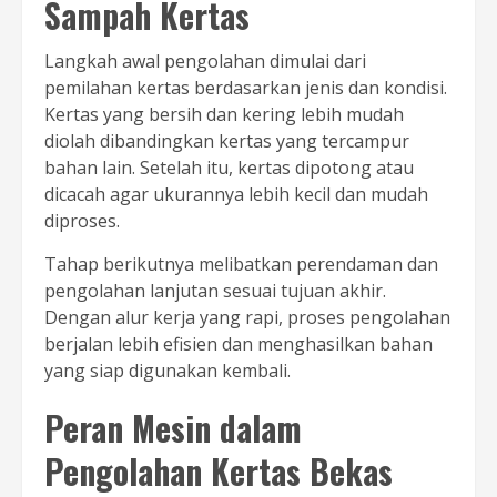
Sampah Kertas
Langkah awal pengolahan dimulai dari
pemilahan kertas berdasarkan jenis dan kondisi.
Kertas yang bersih dan kering lebih mudah
diolah dibandingkan kertas yang tercampur
bahan lain. Setelah itu, kertas dipotong atau
dicacah agar ukurannya lebih kecil dan mudah
diproses.
Tahap berikutnya melibatkan perendaman dan
pengolahan lanjutan sesuai tujuan akhir.
Dengan alur kerja yang rapi, proses pengolahan
berjalan lebih efisien dan menghasilkan bahan
yang siap digunakan kembali.
Peran Mesin dalam
Pengolahan Kertas Bekas