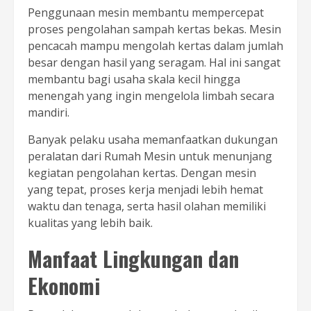
Penggunaan mesin membantu mempercepat
proses pengolahan sampah kertas bekas. Mesin
pencacah mampu mengolah kertas dalam jumlah
besar dengan hasil yang seragam. Hal ini sangat
membantu bagi usaha skala kecil hingga
menengah yang ingin mengelola limbah secara
mandiri.
Banyak pelaku usaha memanfaatkan dukungan
peralatan dari Rumah Mesin untuk menunjang
kegiatan pengolahan kertas. Dengan mesin
yang tepat, proses kerja menjadi lebih hemat
waktu dan tenaga, serta hasil olahan memiliki
kualitas yang lebih baik.
Manfaat Lingkungan dan
Ekonomi