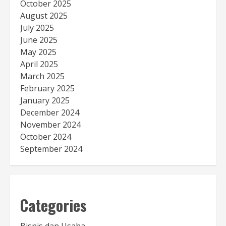
October 2025
August 2025
July 2025
June 2025
May 2025
April 2025
March 2025
February 2025
January 2025
December 2024
November 2024
October 2024
September 2024
Categories