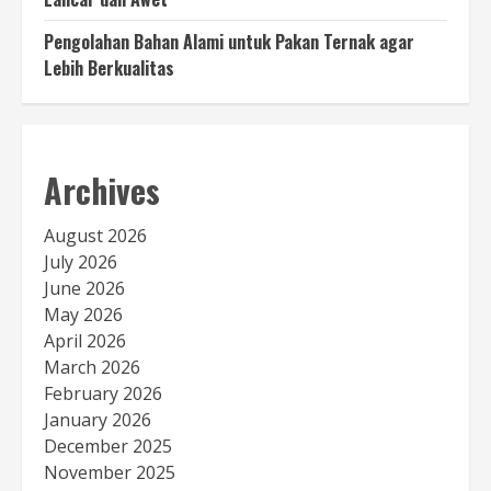
Pengolahan Bahan Alami untuk Pakan Ternak agar
Lebih Berkualitas
Archives
August 2026
July 2026
June 2026
May 2026
April 2026
March 2026
February 2026
January 2026
December 2025
November 2025