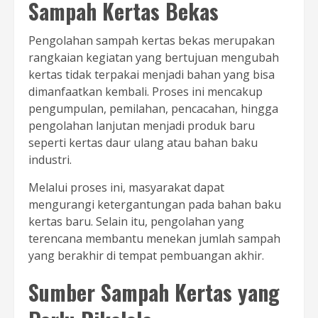
Sampah Kertas Bekas
Pengolahan sampah kertas bekas merupakan
rangkaian kegiatan yang bertujuan mengubah
kertas tidak terpakai menjadi bahan yang bisa
dimanfaatkan kembali. Proses ini mencakup
pengumpulan, pemilahan, pencacahan, hingga
pengolahan lanjutan menjadi produk baru
seperti kertas daur ulang atau bahan baku
industri.
Melalui proses ini, masyarakat dapat
mengurangi ketergantungan pada bahan baku
kertas baru. Selain itu, pengolahan yang
terencana membantu menekan jumlah sampah
yang berakhir di tempat pembuangan akhir.
Sumber Sampah Kertas yang