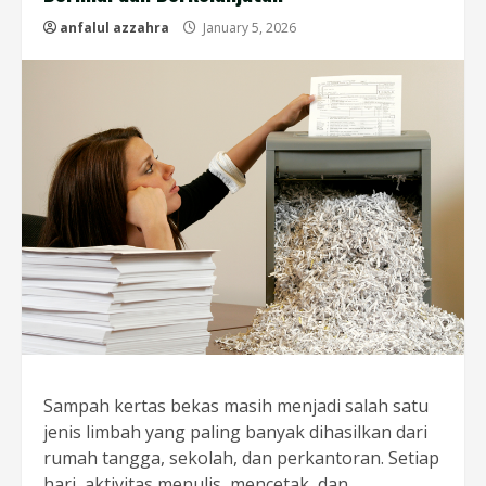
anfalul azzahra
January 5, 2026
Sampah kertas bekas masih menjadi salah satu
jenis limbah yang paling banyak dihasilkan dari
rumah tangga, sekolah, dan perkantoran. Setiap
hari, aktivitas menulis, mencetak, dan