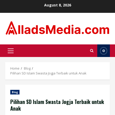
Skip
August 8, 2026
to
content
Primary
Menu
Home
Blog
Pilihan SD Islam Swasta Jogja Terbaik untuk Anak
Blog
Pilihan SD Islam Swasta Jogja Terbaik untuk
Anak