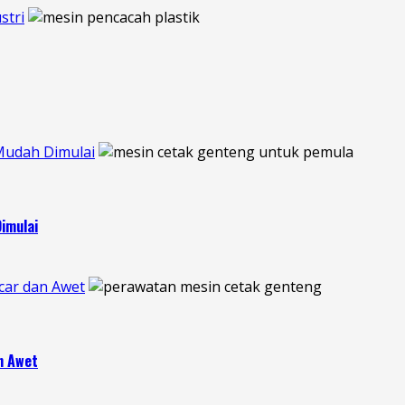
stri
Mudah Dimulai
imulai
car dan Awet
n Awet