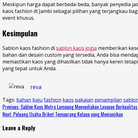
Meskipun harga dapat berbeda-beda, banyak penyedia jasa
kaos fashion di Jambi sebagai pilihan yang terjangkau ba
event khusus.
Kesimpulan
Sablon kaos fashion di
sablon kaos jogja
memberikan kesem
bahan dan desain custom yang tersedia, Anda bisa mendapat
memastikan kaos yang dihasilkan tidak hanya keren tetapi 
yang tepat untuk Anda.
reva
Tags:
bahan
baju
fashion
kaos
pakaian
penampilan
sablon
Continue
Previous:
Sablon Kaos Metro Lampung Menyediakan Layanan Berkualitas
Next:
Peluang Usaha Briket Tempurung Kelapa yang Menjanjikan
Reading
Leave a Reply