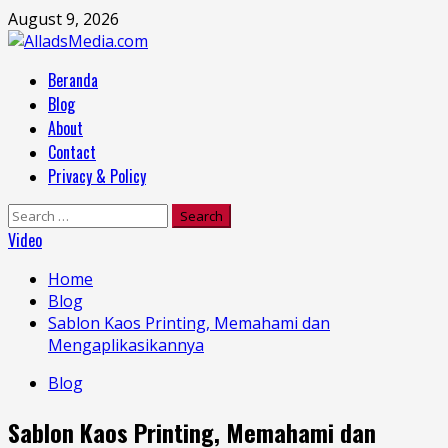
Skip
August 9, 2026
to
content
Primary
Beranda
Menu
Blog
About
Contact
Privacy & Policy
Search
for:
Video
Home
Blog
Sablon Kaos Printing, Memahami dan
Mengaplikasikannya
Blog
Sablon Kaos Printing, Memahami dan