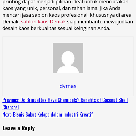
printing dapat menjadi pilihan ideal untuk menciptakan
kaos yang unik, personal, dan tahan lama. Jika Anda
mencari jasa sablon kaos profesional, khususnya di area
Demak,
sablon kaos Demak
siap membantu mewujudkan
desain kaos berkualitas sesuai keinginan Anda.
dymas
Continue
Previous:
Do Briquettes Have Chemicals? Benefits of Coconut Shell
Charcoal
Reading
Next:
Bisnis Sabut Kelapa dalam Industri Kreatif
Leave a Reply