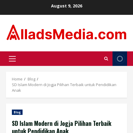
Skip
August 9, 2026
to
content
Primary
Menu
Home
Blog
SD Islam Modern di Jogja Pilihan Terbaik untuk Pendidikan
Anak
Blog
SD Islam Modern di Jogja Pilihan Terbaik
untuk Pendidikan Anak