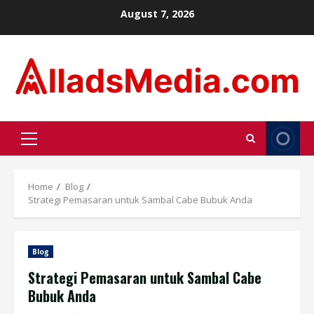
Skip
August 7, 2026
to
content
Primary
Menu
Home
Blog
Strategi Pemasaran untuk Sambal Cabe Bubuk Anda
Blog
Strategi Pemasaran untuk Sambal Cabe
Bubuk Anda