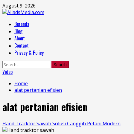
Skip
August 9, 2026
to
content
Primary
Beranda
Menu
Blog
About
Contact
Privacy & Policy
Search
for:
Video
Home
alat pertanian efisien
alat pertanian efisien
Hand Tracktor Sawah Solusi Canggih Petani Modern