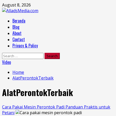
Skip
August 8, 2026
to
content
Primary
Beranda
Menu
Blog
About
Contact
Privacy & Policy
Search
for:
Video
Home
AlatPerontokTerbaik
AlatPerontokTerbaik
Cara Pakai Mesin Perontok Padi Panduan Praktis untuk
Petani