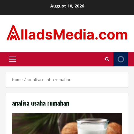
Skip
August 10, 2026
to
content
Primary
Menu
Home
analisa usaha rumahan
analisa usaha rumahan