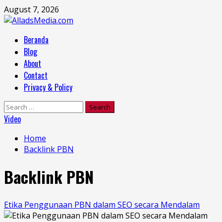
Skip
August 7, 2026
to
content
Primary
Beranda
Menu
Blog
About
Contact
Privacy & Policy
Search
for:
Video
Home
Backlink PBN
Backlink PBN
Etika Penggunaan PBN dalam SEO secara Mendalam