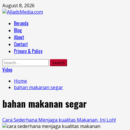
Skip
August 8, 2026
to
content
Primary
Beranda
Menu
Blog
About
Contact
Privacy & Policy
Search
for:
Video
Home
bahan makanan segar
bahan makanan segar
Cara Sederhana Menjaga kualitas Makanan, Ini Loh!