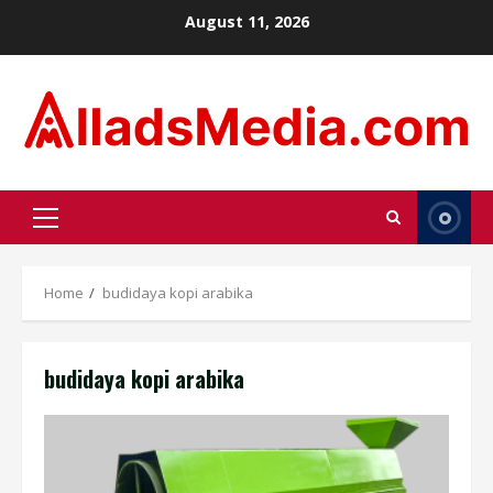
Skip
August 11, 2026
to
content
Primary
Menu
Home
budidaya kopi arabika
budidaya kopi arabika