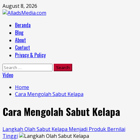
Skip
August 8, 2026
to
content
Primary
Beranda
Menu
Blog
About
Contact
Privacy & Policy
Search
for:
Video
Home
Cara Mengolah Sabut Kelapa
Cara Mengolah Sabut Kelapa
Langkah Olah Sabut Kelapa Menjadi Produk Bernilai
Tinggi