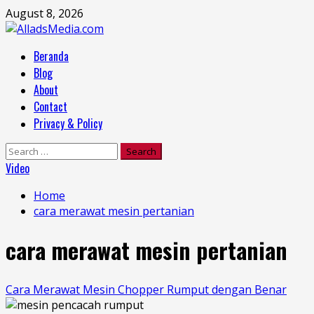
Skip
August 8, 2026
to
content
Primary
Beranda
Menu
Blog
About
Contact
Privacy & Policy
Search
for:
Video
Home
cara merawat mesin pertanian
cara merawat mesin pertanian
Cara Merawat Mesin Chopper Rumput dengan Benar