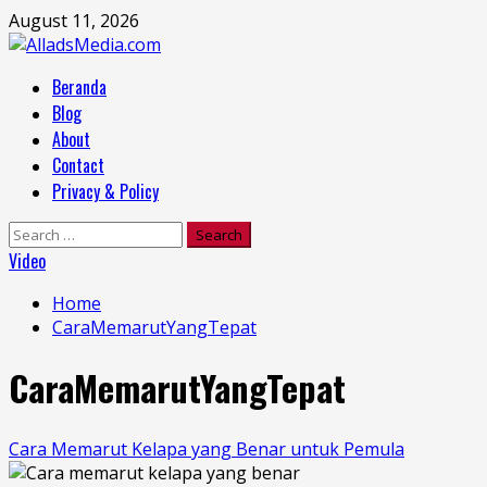
Skip
August 11, 2026
to
content
Primary
Beranda
Menu
Blog
About
Contact
Privacy & Policy
Search
for:
Video
Home
CaraMemarutYangTepat
CaraMemarutYangTepat
Cara Memarut Kelapa yang Benar untuk Pemula