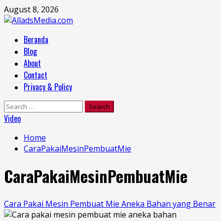
Skip
August 8, 2026
to
content
Primary
Beranda
Menu
Blog
About
Contact
Privacy & Policy
Search
for:
Video
Home
CaraPakaiMesinPembuatMie
CaraPakaiMesinPembuatMie
Cara Pakai Mesin Pembuat Mie Aneka Bahan yang Benar