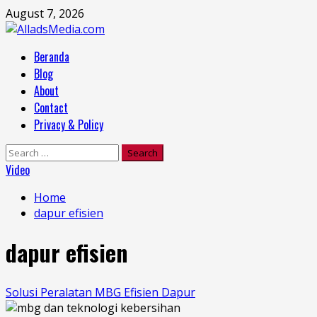
Skip
August 7, 2026
to
content
Primary
Beranda
Menu
Blog
About
Contact
Privacy & Policy
Search
for:
Video
Home
dapur efisien
dapur efisien
Solusi Peralatan MBG Efisien Dapur