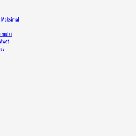
h Maksimal
imulai
 Awet
tas