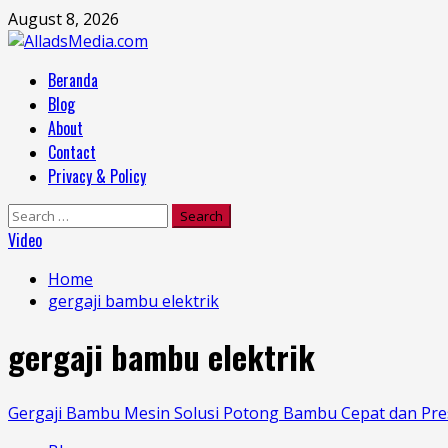
Skip
August 8, 2026
to
content
Primary
Beranda
Menu
Blog
About
Contact
Privacy & Policy
Search
for:
Video
Home
gergaji bambu elektrik
gergaji bambu elektrik
Gergaji Bambu Mesin Solusi Potong Bambu Cepat dan Pres