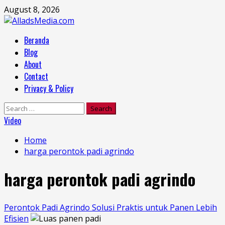
Skip
August 8, 2026
to
content
Primary
Beranda
Menu
Blog
About
Contact
Privacy & Policy
Search
for:
Video
Home
harga perontok padi agrindo
harga perontok padi agrindo
Perontok Padi Agrindo Solusi Praktis untuk Panen Lebih
Efisien