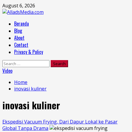
Skip
August 6, 2026
to
content
Primary
Beranda
Menu
Blog
About
Contact
Privacy & Policy
Search
for:
Video
Home
inovasi kuliner
inovasi kuliner
Ekspedisi Vacuum Frying, Dari Dapur Lokal ke Pasar
Global Tanpa Drama