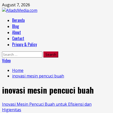
Skip
August 7, 2026
to
content
Primary
Beranda
Menu
Blog
About
Contact
Privacy & Policy
Search
for:
Video
Home
inovasi mesin pencuci buah
inovasi mesin pencuci buah
Inovasi Mesin Pencuci Buah untuk Efisiensi dan
Higienitas