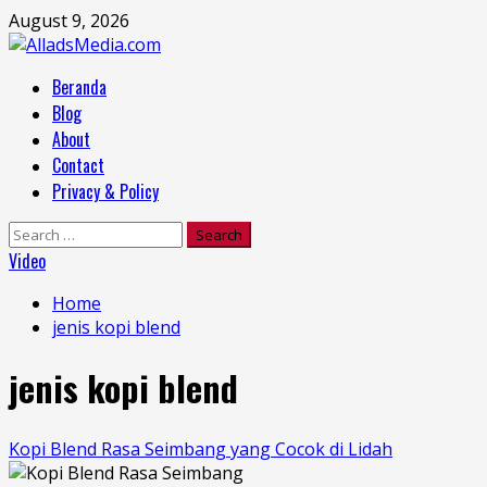
Skip
August 9, 2026
to
content
Primary
Beranda
Menu
Blog
About
Contact
Privacy & Policy
Search
for:
Video
Home
jenis kopi blend
jenis kopi blend
Kopi Blend Rasa Seimbang yang Cocok di Lidah