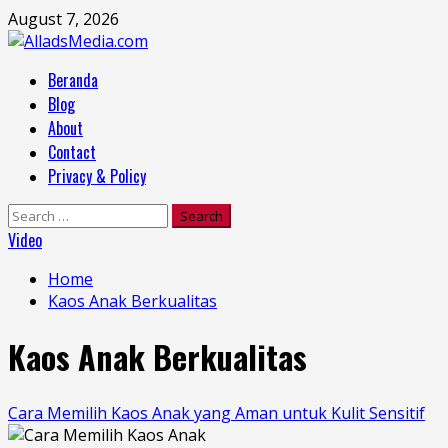
Skip
August 7, 2026
to
content
Primary
Beranda
Menu
Blog
About
Contact
Privacy & Policy
Search
for:
Video
Home
Kaos Anak Berkualitas
Kaos Anak Berkualitas
Cara Memilih Kaos Anak yang Aman untuk Kulit Sensitif