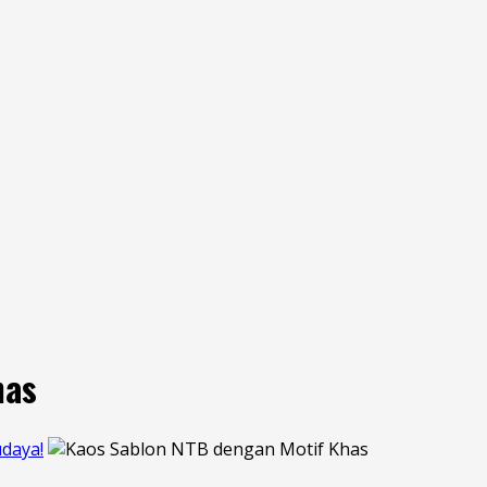
has
daya!