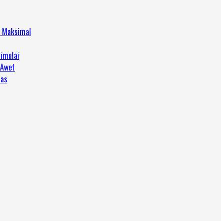
h Maksimal
imulai
 Awet
tas