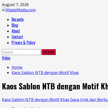
Skip
August 7, 2026
to
content
Primary
Beranda
Menu
Blog
About
Contact
Privacy & Policy
Search
for:
Video
Home
Kaos Sablon NTB dengan Motif Khas
Kaos Sablon NTB dengan Motif K
Kaos Sablon NTB dengan Motif Khas Gaya Unik dan Berbu