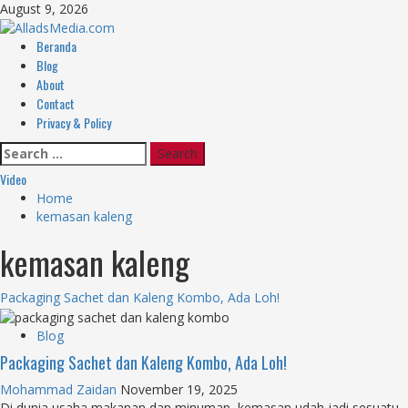
Skip
August 9, 2026
to
content
Primary
Beranda
Menu
Blog
About
Contact
Privacy & Policy
Search
for:
Video
Home
kemasan kaleng
kemasan kaleng
Packaging Sachet dan Kaleng Kombo, Ada Loh!
Blog
Packaging Sachet dan Kaleng Kombo, Ada Loh!
Mohammad Zaidan
November 19, 2025
Di dunia usaha makanan dan minuman, kemasan udah jadi sesuatu