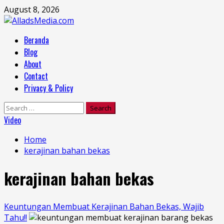
Skip
August 8, 2026
to
content
Primary
Beranda
Menu
Blog
About
Contact
Privacy & Policy
Search
for:
Video
Home
kerajinan bahan bekas
kerajinan bahan bekas
Keuntungan Membuat Kerajinan Bahan Bekas, Wajib
Tahu!!