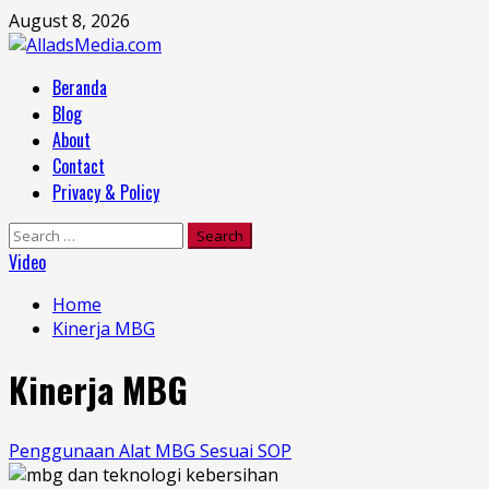
Skip
August 8, 2026
to
content
Primary
Beranda
Menu
Blog
About
Contact
Privacy & Policy
Search
for:
Video
Home
Kinerja MBG
Kinerja MBG
Penggunaan Alat MBG Sesuai SOP